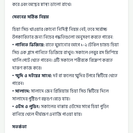
করে এবং অন্ত্রের স্বাস্থ্য ভালো রাখে।
সেবনের সঠিক নিয়ম
চিয়া সিড খাওয়ার কোনো নির্দিষ্ট নিয়ম নেই, তবে সর্বোচ্চ
উপকারিতার জন্য নিচের পদ্ধতিগুলো অনুসরণ করতে পারেন:
• পানিতে ভিজিয়ে:
রাতে ঘুমানোর আগে ১-২ টেবিল চামচ চিয়া
সিড এক গ্লাস পানিতে ভিজিয়ে রাখুন। সকালে লেবুর রস মিশিয়ে
খালি পেটে খেতে পারেন। এটি সকালে শরীরকে রিফ্রেশ করতে
দারুণ কাজ করে।
• স্মুদি ও দইয়ের সাথে:
দই বা ফলের স্মুদির উপরে ছিটিয়ে খেতে
পারেন।
• সালাদে:
সালাদে জেন প্রিমিয়াম চিয়া সিড ছিটিয়ে দিলে
সালাদের পুষ্টিগুণ বহুগুণ বেড়ে যায়।
• ওটস ও পুডিং:
সকালের নাস্তায় ওটসের সাথে চিয়া পুডিং
বানিয়ে খেলে দীর্ঘক্ষণ এনার্জি পাওয়া যায়।
সতর্কতা