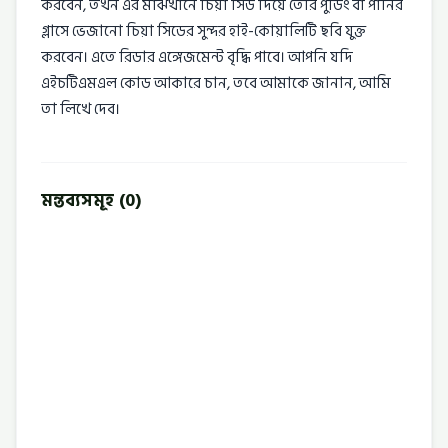
করবেন, তখন এর মাঝখানে চিয়া সিড দিয়ে তৈরি পুডিং বা পানির
গ্লাসে ভেজানো চিয়া সিডের সুন্দর হাই-কোয়ালিটি ছবি যুক্ত
করবেন। এতে রিডার এঙ্গেজমেন্ট বৃদ্ধি পাবে। আপনি যদি
এইচটিএমএল কোড আকারে চান, তবে আমাকে জানান, আমি
তা লিখে দেব।
মন্তব্যসমূহ (0)