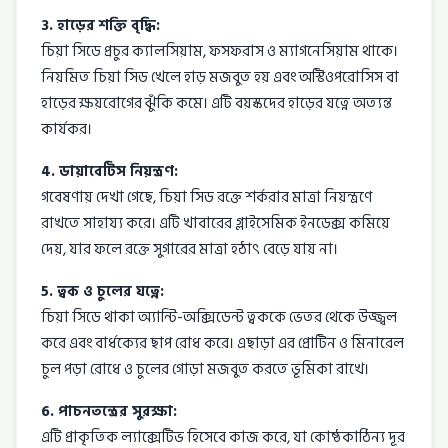
3. হাড়ের শক্তি বৃদ্ধি:
চিয়া সিডে প্রচুর ক্যালসিয়াম, ফসফরাস ও ম্যাগনেসিয়াম থাকে।
নিয়মিত চিয়া সিড খেলে হাড় মজবুত হয় এবং অস্টিওপরোসিস বা
হাড়ের ক্ষয়রোগের ঝুঁকি কমে। এটি বয়স্কদের হাড়ের যত্নে অত্যন্ত
কার্যকর।
4. ডায়াবেটিস নিয়ন্ত্রণ:
গবেষণায় দেখা গেছে, চিয়া সিড রক্তে শর্করার মাত্রা নিয়ন্ত্রণে
রাখতে সাহায্য করে। এটি খাবারের গ্লাইসেমিক ইনডেক্স কমিয়ে
দেয়, যার ফলে রক্তে সুগারের মাত্রা হঠাৎ বেড়ে যায় না।
5. ত্বক ও চুলের যত্নে:
চিয়া সিডে থাকা অ্যান্টি-অক্সিডেন্ট ত্বককে ভেতর থেকে উজ্জ্বল
করে এবং বার্ধক্যের ছাপ রোধ করে। এছাড়া এর প্রোটিন ও মিনারেল
চুল পড়া রোধে ও চুলের গোড়া মজবুত করতে ভূমিকা রাখে।
6. পাচনতন্ত্রের সুরক্ষা:
এটি প্রাকৃতিক ল্যাক্সেটিভ হিসেবে কাজ করে, যা কোষ্ঠকাঠিন্য দূর