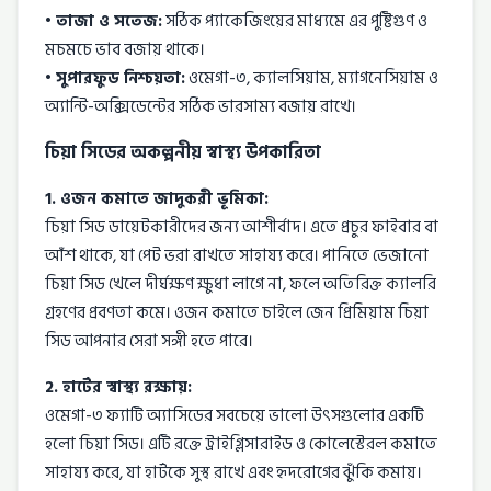
• তাজা ও সতেজ:
সঠিক প্যাকেজিংয়ের মাধ্যমে এর পুষ্টিগুণ ও
মচমচে ভাব বজায় থাকে।
• সুপারফুড নিশ্চয়তা:
ওমেগা-৩, ক্যালসিয়াম, ম্যাগনেসিয়াম ও
অ্যান্টি-অক্সিডেন্টের সঠিক ভারসাম্য বজায় রাখে।
চিয়া সিডের অকল্পনীয় স্বাস্থ্য উপকারিতা
1. ওজন কমাতে জাদুকরী ভূমিকা:
চিয়া সিড ডায়েটকারীদের জন্য আশীর্বাদ। এতে প্রচুর ফাইবার বা
আঁশ থাকে, যা পেট ভরা রাখতে সাহায্য করে। পানিতে ভেজানো
চিয়া সিড খেলে দীর্ঘক্ষণ ক্ষুধা লাগে না, ফলে অতিরিক্ত ক্যালরি
গ্রহণের প্রবণতা কমে। ওজন কমাতে চাইলে জেন প্রিমিয়াম চিয়া
সিড আপনার সেরা সঙ্গী হতে পারে।
2. হার্টের স্বাস্থ্য রক্ষায়:
ওমেগা-৩ ফ্যাটি অ্যাসিডের সবচেয়ে ভালো উৎসগুলোর একটি
হলো চিয়া সিড। এটি রক্তে ট্রাইগ্লিসারাইড ও কোলেস্টেরল কমাতে
সাহায্য করে, যা হার্টকে সুস্থ রাখে এবং হৃদরোগের ঝুঁকি কমায়।