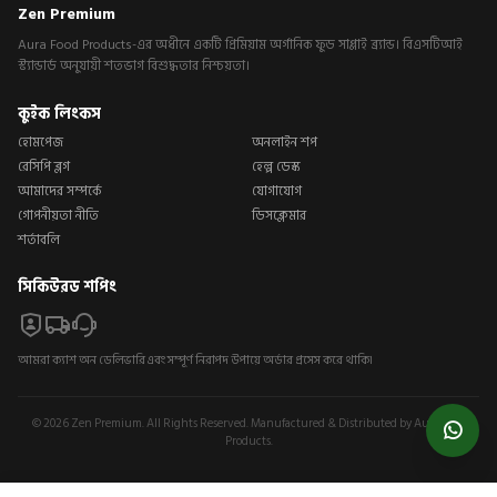
Zen Premium
Aura Food Products-এর অধীনে একটি প্রিমিয়াম অর্গানিক ফুড সাপ্লাই ব্র্যান্ড। বিএসটিআই
স্ট্যান্ডার্ড অনুযায়ী শতভাগ বিশুদ্ধতার নিশ্চয়তা।
কুইক লিংকস
হোমপেজ
অনলাইন শপ
রেসিপি ব্লগ
হেল্প ডেস্ক
আমাদের সম্পর্কে
যোগাযোগ
গোপনীয়তা নীতি
ডিসক্লেমার
শর্তাবলি
সিকিউরড শপিং
আমরা ক্যাশ অন ডেলিভারি এবং সম্পূর্ণ নিরাপদ উপায়ে অর্ডার প্রসেস করে থাকি।
© 2026 Zen Premium. All Rights Reserved. Manufactured & Distributed by Aura Food
Products.