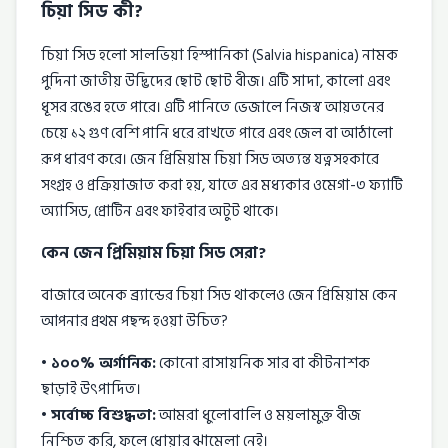
চিয়া সিড কী?
চিয়া সিড হলো সালভিয়া হিস্পানিকা (Salvia hispanica) নামক
পুদিনা জাতীয় উদ্ভিদের ছোট ছোট বীজ। এটি সাদা, কালো এবং
ধূসর রঙের হতে পারে। এটি পানিতে ভেজালে নিজস্ব আয়তনের
চেয়ে ১২ গুণ বেশি পানি ধরে রাখতে পারে এবং জেল বা আঠালো
রূপ ধারণ করে। জেন প্রিমিয়াম চিয়া সিড অত্যন্ত যত্নসহকারে
সংগ্রহ ও প্রক্রিয়াজাত করা হয়, যাতে এর মধ্যকার ওমেগা-৩ ফ্যাটি
অ্যাসিড, প্রোটিন এবং ফাইবার অটুট থাকে।
কেন জেন প্রিমিয়াম চিয়া সিড সেরা?
বাজারে অনেক ব্র্যান্ডের চিয়া সিড থাকলেও জেন প্রিমিয়াম কেন
আপনার প্রথম পছন্দ হওয়া উচিত?
• ১০০% অর্গানিক:
কোনো রাসায়নিক সার বা কীটনাশক
ছাড়াই উৎপাদিত।
• সর্বোচ্চ বিশুদ্ধতা:
আমরা ধুলোবালি ও ময়লামুক্ত বীজ
নিশ্চিত করি, ফলে ধোয়ার ঝামেলা নেই।