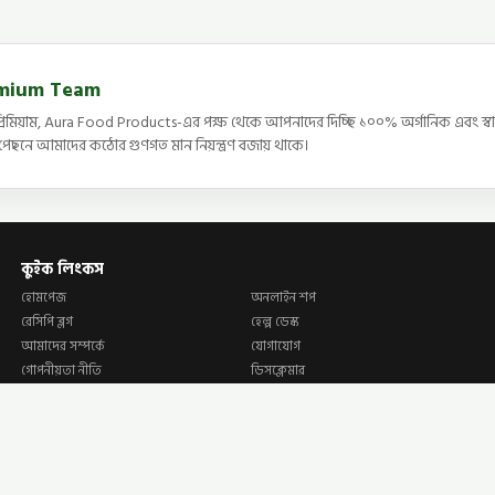
emium Team
িমিয়াম, Aura Food Products-এর পক্ষ থেকে আপনাদের দিচ্ছি ১০০% অর্গানিক এবং স্বাস্থ
ের পেছনে আমাদের কঠোর গুণগত মান নিয়ন্ত্রণ বজায় থাকে।
কুইক লিংকস
হোমপেজ
অনলাইন শপ
রেসিপি ব্লগ
হেল্প ডেস্ক
আমাদের সম্পর্কে
যোগাযোগ
গোপনীয়তা নীতি
ডিসক্লেমার
শর্তাবলি
© 2026 Zen Premium. All Rights Reserved. Manufactured & Distributed by Aura Food Products.